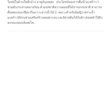
โยชน์ในด้านใดอีกบ้าง มาดูกันเลยค่ะ ประโยชน์ของการดื่มน้ำมะพร้าว 1.
ช่วยดับกระหายคลายร้อน ด้วยรสชาติหวานหอมที่ได้จากธรรมชาติ สามารถ
ดื่มทดแทนเกลือแร่ในภาวะขากน้ำได้ 2. เหมาะสำหรับผ้หญิง เพราะน้ำ
มะพร้าวมีส่วนช่วยเสริมสร้างคอลลาเจน และอิลาสตินให้กับผิว ส่งผลทำให้ผิว
พรรณเปล่งปลั่งสดใส…