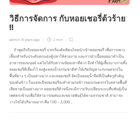
วิธีการจัดการ กับหอยเชอรี่ต้วร้าย
!!
admin
,
8 years ago
2 min
ถ้าพูดถึงถึงหอยเชอรี่ แรกเริ่มเดิมทีคนไทยนำเข้าหอยเชอรี่ เพื่อการเพาะ
เลี้ยงสำหรับประดับตกแต่งตู้ปลาให้สวยงาม และการนำเนื้อหอยมาทำเป็น
อาหารของมนุษย์ แต่ไม่ได้รับความนิยมเท่าที่ควร จึงทำให้ผู้เลี้ยงบางรายทิ้ง
หอยเชอรี่ที่เลี้ยงไว้ ลงสู่แหล่งน้ำธรรมชาติทำให้เกิดปัญหาแก่เกษตรกรใน
พื้นที่ต่าง ๆ เป็นอย่างมาก และหอยเชอรี่ จัดเป็นหอยน้ำจืดที่เป็นศัตรูสำคัญ
ของต้นข้าว ในแต่ละปีหอยเชอรี่จะทำลายกอข้าวของเกษตรกรในหลายพื้นที่
เสียหายเป็นอย่างมาก หอยเชอรี่ตัวหนึ่งจะมีการปรับเปลี่ยนระบบสืบพันธุ์เป็น
เพศตรงข้ามเพื่อให้สามารถผสมและขยายพันธุ์ได้ตามธรรมชาติ สามารถ
วางไข่ได้ปริมาณมาก คือ 100 – 3,000…