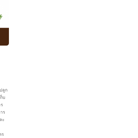
ปลูก
ก็บ
าร
การ
และ
ษตร