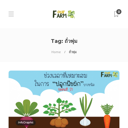
0
Tag:
ถั่วพุ่ม
Home
ถั่วพุ่ม
InfoGraphic