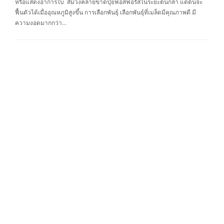
หรือแสดงอาการใบ สีม่วงคล้ายขาดปุ๋ยฟอสฟอรัสในระยะต้นกล้า แต่ต้นจะ
ฟื้นตัวได้เมื่ออุณหภูมิสูงขึ้น การเลือกพันธุ์ เลือกพันธุ์ที่เมล็ดมีคุณภาพดี มี
ความงอดมากกว่า…