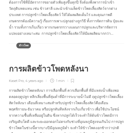
ต้องการใช้ที่มีอัตราการขยายตัวเพิ่มสูงขึ้นทุกปี จึงต้องพึ่งพาการนำเข้า
วัตถุดิบทดแทน เช่น ข้าวสาลี และนำเข้าเมล็ดข้าวโพดเลี้ยงสัตว์จากต่าง
ประเทศ การปลูกข้าวโพดเลี้ยงสัตว์ ให้ได้ผลผลิตเต็มไร่ และคุณภาพดี
เกษตรกรต้องมีความรู้ เรื่องการเพาะปลูกอย่างถูกวิธี ทั้งการจัดการดิน ปุ๋ยและ
น้ำ รวมทั้งการเก็บเกี่ยว หากเกษตรกรวางแผนการปลูกและบริหารจัดการ
แปลงอย่างเหมาะสม การปลูกข้าวโพดเลี้ยงสัตว์ให้มีผลผลิตมากกว่า…
ข้าวโพด
การผลิตข้าวโพดหลังนา
Kaset Pro
,
4 years ago
1 min
การผลิตข้าวโพดหลังนา การเลือกพื้นที่ ควรเลือกพื้นที่ ที่มีแหล่งน้ำเพียงพอ
ตลอดฤดูปลูก หลีกเลี่ยงพื้นที่ลุ่มต่ำที่มีการระบายน้ำไม่ดี ฤดูปลูกข้าวโพดเลี้ยง
สัตว์หลังนา เดือนที่เหมาะสมสำหรับปลูกข้าวโพดเลี้ยงสัตว์คือเดือน
พฤศจิกายน-ธันวาคม หรือปลูกทันทีหลังจากเก็บเกี่ยวข้าว เพื่อใช้ประโยชน์
จากความชื้นที่เหลืออยู่ในดิน ซึ่งหากปลูกได้เร็วจะทำให้ต้นข้าวโพดมีการ
เจริญเติบโตดี และระยะออกดอกไม่ตรงกับช่วงที่อุณหภูมิสูงจนเกินไป การปลูก
ข้าวโพดในช่วงนี้หากบางปีมีอุณหภูมิต่ำ จะทำให้ข้าวโพดงอกช้ากว่าปกติ