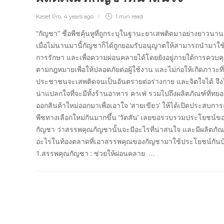
Kaset Pro
,
4 years ago
1 min
read
“กัญชา” ชื่อพืชคุ้นหูที่ถูกระบุในฐานะยาเสพติดมาอย่างยาวนาน
เมื่อไม่นานมานี้กัญชาก็ได้ถูกยอมรับอนุญาตให้สามารถนำมาใช้เ
การรักษา และเพื่อความผ่อนคลายได้โดยยังอยู่ภายใต้การควบค
ตามกฎหมายเพื่อให้ปลอดภัยต่อผู้ใช้งาน และไม่ก่อให้เกิดภาวะที่
ประชาชนจะเสพติดจนเป็นอันตรายต่อร่างกาย และจิตใจได้ จึง
น่าแปลกใจที่จะมีทั้งร้านอาหาร คาเฟ่ รวมไปถึงผลิตภัณฑ์ที่ทย
ออกสินค้าใหม่ออกมาเพื่อเอาใจ ‘สายเขียว’ ให้ได้เปิดประสบการ
พืชทางเลือกใหม่กันมากขึ้น ‘วัตสัน’ เลยขอรวบรวมประโยชน์ข
กัญชา ว่าสรรพคุณกัญชานั้นจะมีอะไรที่น่าสนใจ และมีผลิตภัณ
อะไรในท้องตลาดที่เอาสรรพคุณของกัญชามาใช้ประโยชน์กัน
1.สรรพคุณกัญชา : ช่วยให้ผ่อนคลาย …