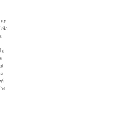
 แต่
พื่อ
ุม
ไม่
อย
ณ์
อง
ฑ์
บ้าง