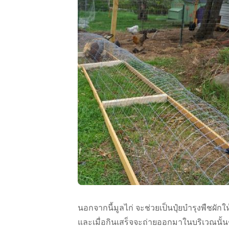
นอกจากนี้มูลไก่ จะช่วยเป็นปุ๋ยบำรุงพืชผั
และเมื่อกินเสร็จจะถ่ายออกมาในบริเวณนั้นๆ 