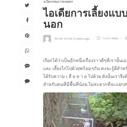
นวัตกรรมการเกษตร
ไอเดียการเลี้ยงแบบใ
นอก
Smile Smile
,
6 years ago
1 min
read
เรียกได้ว่าเป็นอีกหนึ่งเรื่องราวดีๆที่เรานั
และ เลี้ยงไก่ไปด้วยพร้อมๆกัน คงจะรู้ดีสำห
ได้รับความ เ สี ย ห า ย ไปด้วย ดังนั้นเราจ
สำหรับคนที่มีพื้นที่น้อย ไม่สะดวกที่จะแยกส