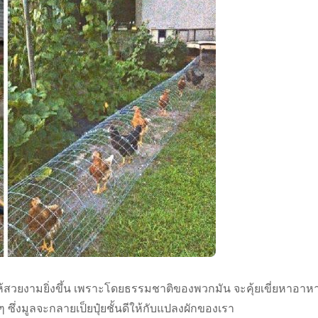
กให้สวยงามยิ่งขึ้น เพราะโดยธรรมชาติของพวกมัน จะคุ้ยเขี่ยหาอาห
ซึ่งมูลจะกลายเป็ยปุ๋ยชั้นดีให้กับแปลงผักของเรา