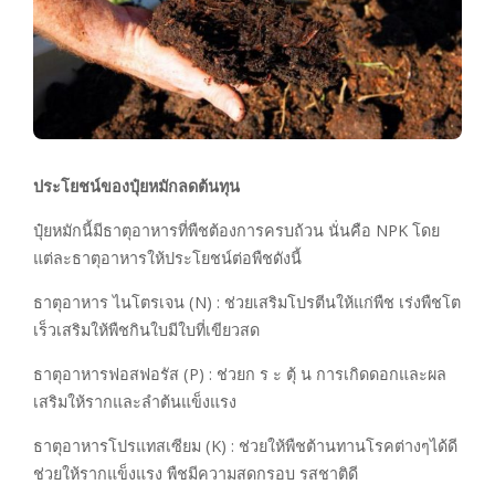
ประโยชน์ของปุ๋ยหมักลดต้นทุน
ปุ๋ยหมักนี้มีธาตุอาหารที่พืชต้องการครบถ้วน นั่นคือ NPK โดย
แต่ละธาตุอาหารให้ประโยชน์ต่อพืชดังนี้
ธาตุอาหาร ไนโตรเจน (N) : ช่วยเสริมโปรตีนให้แก่พืช เร่งพืชโต
เร็วเสริมให้พืชกินใบมีใบที่เขียวสด
ธาตุอาหารฟอสฟอรัส (P) : ช่วยก ร ะ ตุ้ น การเกิดดอกและผล
เสริมให้รากและลำต้นแข็งแรง
ธาตุอาหารโปรแทสเซียม (K) : ช่วยให้พืชต้านทานโรคต่างๆได้ดี
ช่วยให้รากแข็งแรง พืชมีความสดกรอบ รสชาติดี