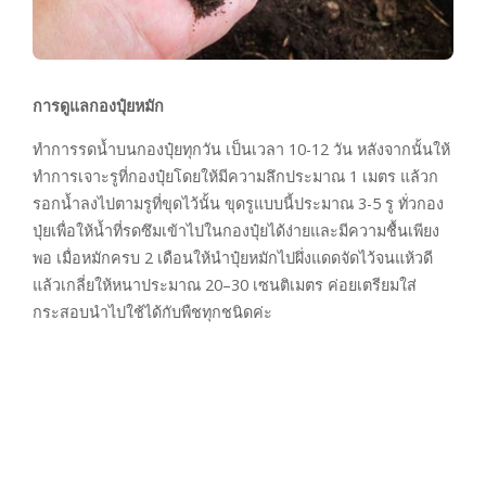
การดูแลกองปุ๋ยหมัก
ทำการรดน้ำบนกองปุ๋ยทุกวัน เป็นเวลา 10-12 วัน หลังจากนั้นให้
ทำการเจาะรูที่กองปุ๋ยโดยให้มีความลึกประมาณ 1 เมตร แล้วก
รอกน้ำลงไปตามรูที่ขุดไว้นั้น ขุดรูแบบนี้ประมาณ 3-5 รู ทั่วกอง
ปุ่ยเพื่อให้น้ำที่รดซึมเข้าไปในกองปุ๋ยได้ง่ายและมีความชื้นเพียง
พอ เมื่อหมักครบ 2 เดือนให้นำปุ๋ยหมักไปผึ่งแดดจัดไว้จนแห้วดี
แล้วเกลี่ยให้หนาประมาณ 20–30 เซนติเมตร ค่อยเตรียมใส่
กระสอบนำไปใช้ได้กับพืชทุกชนิดค่ะ