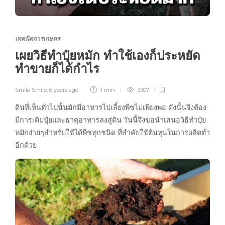
เทคนิคการเกษตร
เผยวิธีทำปุ๋ยหมัก ทำใช้เองก็ประหยัด
ทำขายก็ได้กำไร
Smile Smile
,
6 years ago
1 min
3307
ดินที่เห็นทั่วไปนั้นมักมีอาหารไปเลี้ยงพืชไม่เพียงพอ ดังนั้นจึงต้อง
มีการเติมปุ๋ยและธาตุอาหารลงสู่ดิน วันนี้จึงขอนำเสนอวิธีทำปุ๋ย
หมักง่ายๆสำหรับใช้ได้พืชทุกชนิด ที่สำคัยใช้ต้นทุนในการผลิตต่ำ
อีกด้วย