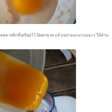
่ขวดพลาสติกที่เตรียมไว้ ปิดฝาขวด แล้วเขย่าออกแรงเยอะๆ ให้ส่วน