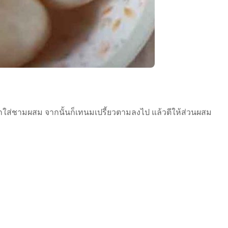
้ ตอกใส่ชามผสม จากนั้นก็เทนมเปรี้ยวตามลงไป แล้วตีให้ส่วนผสม