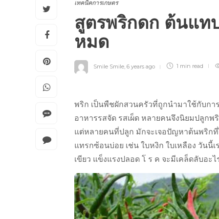
เทคนิคการเกษตร
สูตรพริกดก ต้นแทบหั
หมด
Smile Smile
,
6 years ago
1 min
read
พริก เป็นพืชผักสวนครัวที่ถูกนำมาใช้กั
อาหารรสจัด รสเผ็ด หลายคนจึงนิยมปลูกพร
แต่หลายคนที่ปลูก มักจะเจอปัญหาต้นพริกที่ไ
แทรกซ้อนบ่อย เช่น ใบหงิก ใบเหลือง วันนี้เ
เขียว แข็งแรงปลอด โ ร ค จะมีเคล็ดลับอะไ