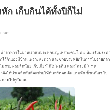
ก เก็บกินได้ทั้งปีก็ไม่
8480
บการทำอาหารในบ้านเราแทบจะทุกเมนู เพราะคน ไ ท ย นิยมรับประท
ิกไว้กินเองที่บ้าน เพราะสะดวก และช่วยประหยัดในการไปจ่ายตล
ม่สวย ผลผลิตน้อย เก็บเกี่ยวได้ไม่พอกิน และมักจะมี โ ร ค
ราจึงได้นำเคล็ดลับที่จะช่วยให้ต้นพริกดก ต้นแทบหัก ขั้วเหนียว ใบ
ร ตามไปดูกันเลย