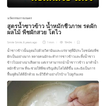
นวัตกรรมการเกษตร
สูตรน้ำซาวข้าว น้ำหมักชีวภาพ รดผัก
ผลไม้ พืชผักสวย โตไว
Smile Smile
,
6 years ago
1 min
19494
น้ำซาวข้าวนั้นอุดมไปด้วยวิตามินและแร่ธาตุที่มีประโยชน์ต่อพืช
ผักเป็นอย่างมาก หลายคนมักจะทำการซาวข้าวและทิ้งน้ำซาว
ข้าวไปอย่างน่าเสียดาย แต่เราสามารถนำน้ำซาาวข้าว มาทำน้ำ
หมักชีวภาพ ที่จะช่วยให้พืชเจริญเติบโตได้ดีขึ้น และยังเป็นการ
ฟื้นฟูดินได้ดีอีกด้วย จะมีวิธีทำอย่างไรบ้าง ไปดูกันเลย