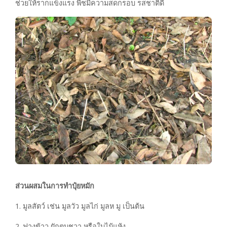
ช่วยให้รากแข็งแรง พืชมีความสดกรอบ รสชาติดี
ส่วนผสมในการทำปุ๋ยหมัก
1. มูลสัตว์ เช่น มูลวัว มูลไก่ มูลห มู เป็นต้น
2. ฟางข้าว ผักตบชวา หรือใบไม้แห้ง