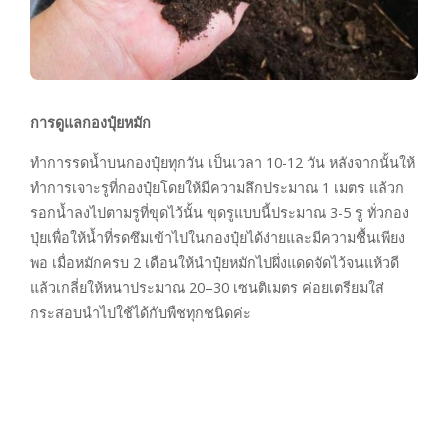
การดูแลกองปุ๋ยหมัก
ทำการรดน้ำบนกองปุ๋ยทุกวัน เป็นเวลา 10-12 วัน หลังจากนั้นให้
ทำการเจาะรูที่กองปุ๋ยโดยให้มีความลึกประมาณ 1 เมตร แล้วก
รอกน้ำลงไปตามรูที่ขุดไว้นั้น ขุดรูแบบนี้ประมาณ 3-5 รู ทั่วกอง
ปุ่ยเพื่อให้น้ำที่รดซึมเข้าไปในกองปุ๋ยได้ง่ายและมีความชื้นเพียง
พอ เมื่อหมักครบ 2 เดือนให้นำปุ๋ยหมักไปผึ่งแดดจัดไว้จนแห้วดี
แล้วเกลี่ยให้หนาประมาณ 20–30 เซนติเมตร ค่อยเตรียมใส่
กระสอบนำไปใช้ได้กับพืชทุกชนิดค่ะ