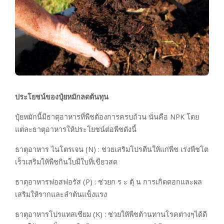
ประโยชน์ของปุ๋ยหมักลดต้นทุน
ปุ๋ยหมักนี้มีธาตุอาหารที่พืชต้องการครบถ้วน นั่นคือ NPK โดย
แต่ละธาตุอาหารให้ประโยชน์ต่อพืชดังนี้
ธาตุอาหาร ไนโตรเจน (N) : ช่วยเสริมโปรตีนให้แก่พืช เร่งพืชโต
เร็วเสริมให้พืชกินใบมีใบที่เขียวสด
ธาตุอาหารฟอสฟอรัส (P) : ช่วยก ร ะ ตุ้ น การเกิดดอกและผล
เสริมให้รากและลำต้นแข็งแรง
ธาตุอาหารโปรแทสเซียม (K) : ช่วยให้พืชต้านทานโรคต่างๆได้ดี