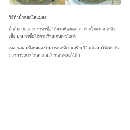
วิธีทำน้ำหมักไล่แมลง
น้ำส้มสายและสุราหาซื้อได้ตามท้องตลาด กากน้ำตาลและหัว
เชื้อ EM หาซื้อได้ตามร้านเกษตรภัณฑ์
เทส่วนผสมทั้งหมดลงในภาชนะที่เราเตรียมไว้ แล้วคนให้เข้ากัน
( สามารถเทส่วนผสมอะไรก่อนหลังก็ได้ )