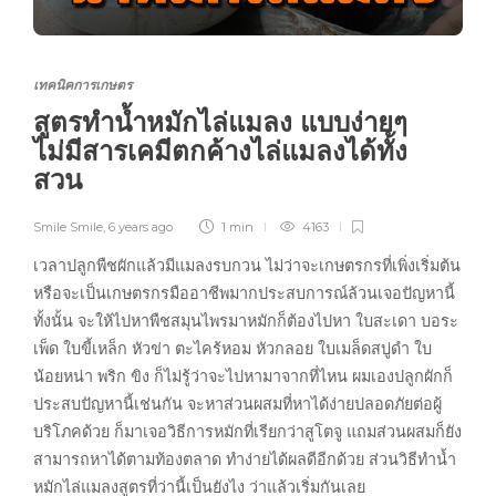
เทคนิคการเกษตร
สูตรทำน้ำหมักไล่แมลง แบบง่ายๆ
ไม่มีสารเคมีตกค้างไล่แมลงได้ทั้ง
สวน
Smile Smile
,
6 years ago
1 min
4163
เวลาปลูกพืชผักแล้วมีแมลงรบกวน ไม่ว่าจะเกษตรกรที่เพิ่งเริ่มต้น
หรือจะเป็นเกษตรกรมืออาชีพมากประสบการณ์ล้วนเจอปัญหานี้
ทั้งนั้น จะให้ไปหาพืชสมุนไพรมาหมักก็ต้องไปหา ใบสะเดา บอระ
เพ็ด ใบขี้เหล็ก หัวข่า ตะไคร้หอม หัวกลอย ใบเมล็ดสบู่ดำ ใบ
น้อยหน่า พริก ขิง ก็ไม่รู้ว่าจะไปหามาจากที่ไหน ผมเองปลูกผักก็
ประสบปัญหานี้เช่นกัน จะหาส่วนผสมที่หาได้ง่ายปลอดภัยต่อผู้
บริโภคด้วย ก็มาเจอวิธีการหมักที่เรียกว่าสูโตจู แถมส่วนผสมก็ยัง
สามารถหาได้ตามท้องตลาด ทำง่ายได้ผลดีอีกด้วย ส่วนวิธีทำน้ำ
หมักไล่แมลงสูตรที่ว่านี้เป็นยังไง ว่าแล้วเริ่มกันเลย