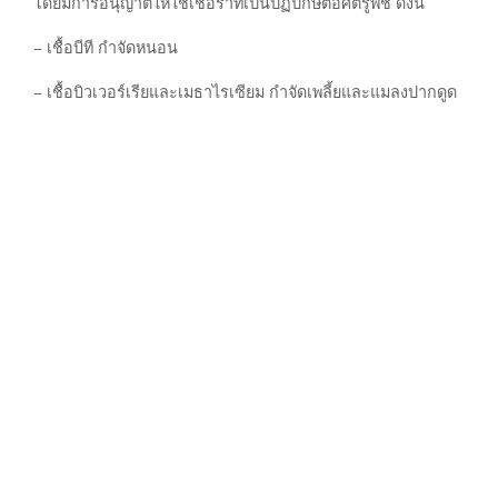
โดยมีการอนุญาตให้ใช้เชื้อราที่เป็นปฏิปักษ์ต่อศัตรูพืช ดังนี้
– เชื้อบีที กำจัดหนอน
– เชื้อบิวเวอร์เรียและเมธาไรเซียม กำจัดเพลี้ยและแมลงปากดูด