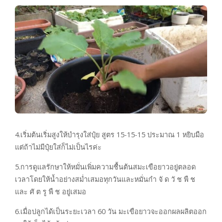
4.เริ่มต้นเริ่มสูงให้บำรุงใส่ปุ๋ย สูตร 15-15-15 ประมาณ 1 หยิบมือ
แต่ถ้าไม่มีปุ๋ยใส่ก็ไม่เป็นไรค่ะ
5.การดูแลรักษาให้หมั่นเพิ่มความชื้นต้นสมะเขือยาวอยู่ตลอด
เวลาโดยให้น้ำอย่างสม่ำเสมอทุกวันและหมั่นกำ จั ด วั ช พื ช
และ ศั ต รู พื ช อยู่เสมอ
6.เมื่อปลูกได้เป็นระยะเวลา 60 วัน มะเขือยาวจะออกผลผลิตออก