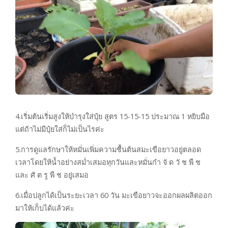
4.เริ่มต้นเริ่มสูงให้บำรุงใส่ปุ๋ย สูตร 15-15-15 ประมาณ 1 หยิบมือ
แต่ถ้าไม่มีปุ๋ยใส่ก็ไม่เป็นไรค่ะ
5.การดูแลรักษาให้หมั่นเพิ่มความชื้นต้นสมะเขือยาวอยู่ตลอด
เวลาโดยให้น้ำอย่างสม่ำเสมอทุกวันและหมั่นกำ จั ด วั ช พื ช
และ ศั ต รู พื ช อยู่เสมอ
6.เมื่อปลูกได้เป็นระยะเวลา 60 วัน มะเขือยาวจะออกผลผลิตออก
มาให้เก็บได้แล้วค่ะ