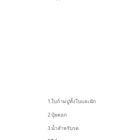
1.ใบก้ามปูทั้งใบและฝัก
2.ปุ๋ยคอก
3.น้ำสำหรับรด