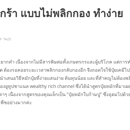
ะกร้า แบบไม่พลิกกอง ทำง่าย
7425
อยากทำ เนื่องจากไม่มีสารพิษต่อทั้งเกษตรกรและผู้บริโภค แต่การ
กองโต ต้องรอคอยระยะเวลาพลิกกองกลับกองอีก จึงถอดใจใช้ปุ๋ยเคมีไป
นำเสนอวิธีหมักปุ๋ยที่ง่ายแสนง่าย ต้นทุนน้อย และที่สำคญไม่ต้องพล
ของยูทูปชาแนล wealthy rich channel ซึ่งได้นำสูตรปุ๋ยหมักที่มาเผ
มดาๆ เนื่องจากสูตรของคุณเล็กเป็น “ปุ๋ยหมักใบก้ามปู” ซึ่งอุดมไปด้ว
อพืชอย่างมากค่ะ