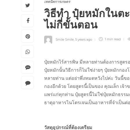
เทคนิคการเกษตร
วิธีทำ ปุ๋ยหมักในต
ไม่กี่ขั้นตอน
Smile Smile
,
5 years ago
1 min
read
ปุ๋ยหมักไร้สารพิษ มีหลายท่านต้องการสูตร
ปุ๋ยหมักนั้นวิธีการก็ไม่ใช่ง่ายๆ ปุ๋ยหมัก
หลายท่าน แต่อย่าพึ่งหมดหวังไปค่ะ วันนี้ขอ
กองอีกด้วย โดยสูตรนี้เป็นของ คุณเล็ก เจ้า
แพร่แก่ทุกท่าน ปุ๋ยสูตรนี้ไม่ใช่ปุ๋ยหมักธรร
ธาตุอาหารไนโตรเจนเป็นอาหารที่จำเป็นต่
วัสดุอุปกรณ์ที่ต้องเตรียม