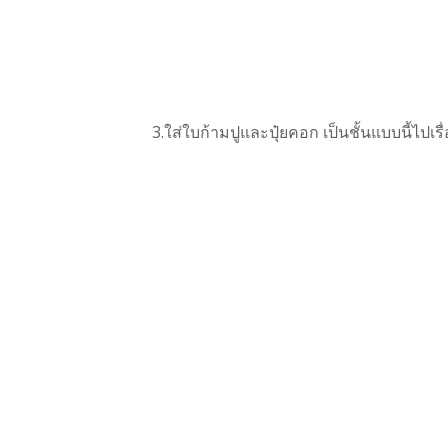
4.ทำการรดน้ำกองปุ๋ยหมัก เช้า-เย็น ใช้เวล