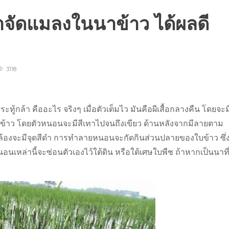
กำจัดแมลงในนาข้าว ได้ผลดี
3118
้กล้า คืออะไร จริงๆ เมื่อตัวเต็มไว มันคือผีเสื้อกลางคืน โดยจะม
ใบข้าว โดยตัวหนอนจะมีสีเทาไปจนถึงเขียว ด้านหลังจากมีลายตาม
้องจะมีจุดสีดำ การทำลายหนอนจะกัดกินส่วนปลายของใบข้าว ซึ่
เหล่านี้จะซ่อนตัวเองไว้ใต้ดิน หรือใต้เศษใบพืช ถ้าหากเป็นนาที่