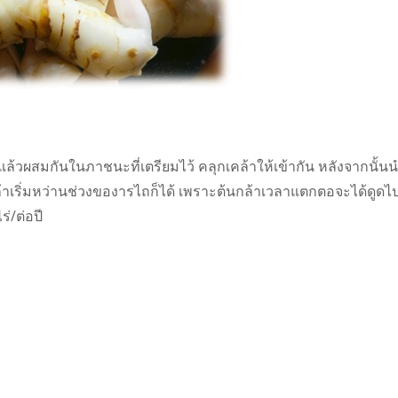
้วผสมกันในภาชนะที่เตรียมไว้ คลุกเคล้าให้เข้ากัน หลังจากนั้น
้าเริ่มหว่านช่วงของารไถก็ได้ เพราะต้นกล้าเวลาแตกตอจะได้ดูดไ
่/ต่อปี