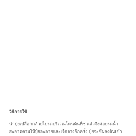
วิธีการใช้
นำปุ๋ยเปลือกกล้วยไปรดบริเวณโคนต้นพืช แล้วจึงค่อยรดน้ำ
สะอาดตามให้ปุ๋ยละลายและเจือจางอีกครั้ง ปุ๋ยจะซึมลงดินเข้า