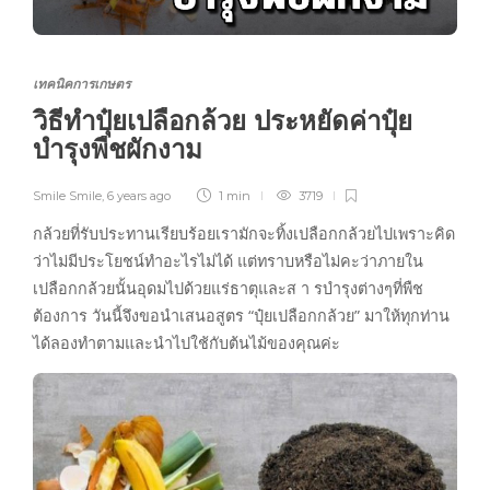
เทคนิคการเกษตร
วิธีทำปุ๋ยเปลือกล้วย ประหยัดค่าปุ๋ย
บำรุงพืชผักงาม
Smile Smile
,
6 years ago
1 min
3719
กล้วยที่รับประทานเรียบร้อยเรามักจะทิ้งเปลือกกล้วยไปเพราะคิด
ว่าไม่มีประโยชน์ทำอะไรไม่ได้ แต่ทราบหรือไม่คะว่าภายใน
เปลือกกล้วยนั้นอุดมไปด้วยแร่ธาตุและส า รบำรุงต่างๆที่พืช
ต้องการ วันนี้จึงขอนำเสนอสูตร “ปุ๋ยเปลือกกล้วย” มาให้ทุกท่าน
ได้ลองทำตามและนำไปใช้กับต้นไม้ของคุณค่ะ