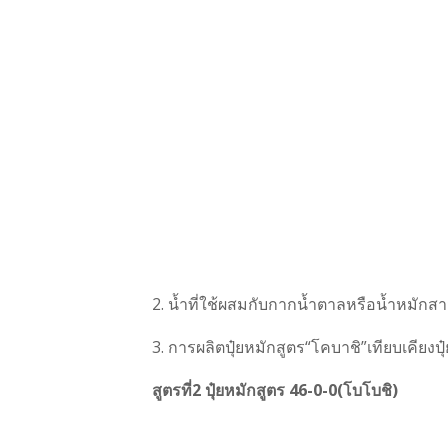
2. น้ำที่ใช้ผสมกับกากน้ำตาลหรือน้ำหมักสา
3. การผลิตปุ๋ยหมักสูตร“โคบาชิ”เทียบเคียงปุ
สูตรที่2 ปุ๋ยหมักสูตร 46-0-0(โบโบชิ)