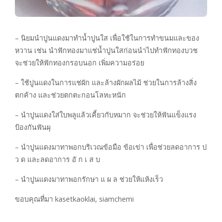
– นิยมนำปูนแดงมาทำน้ำปูนใส เพื่อใช้ในการทำขนมและของ
หวาน เช่น นำฟักทองมาแช่น้ำปูนใสก่อนนำไปทำฟักทองบวช
จะช่วยให้ฟักทองกรอบนอก เพิ่มความอร่อย
– ใช้ปูนแดงในการแช่ผัก และล้างผักผลไม้ ช่วยในการล้างสิ่ง
ตกค้าง และช่วยตกตะกอนโลหะหนัก
– นำปูนแดงใส่ใบพลูแล้วเคี้ยวกับหมาก จะช่วยให้ฟันแข็งแรง
ป้องกันฟันผุ
– นำปูนแดงมาทาพอกบริเวณข้อมือ ข้อเข่า เพื่อช่วยลดอาการ ป
ว ด และลดอาการ อั ก เ ส บ
– นำปูนแดงมาทาพอกรักษา แ ผ ล ช่วยให้แห้งเร็ว
ขอบคุณที่มา kasetkaoklai, siamchemi