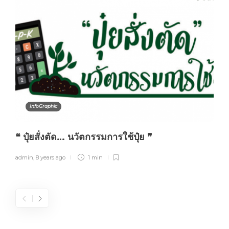
InfoGraphic
❝ ปุ๋ยสั่งตัด… นวัตกรรมการใช้ปุ๋ย ❞
admin
,
8 years ago
1 min