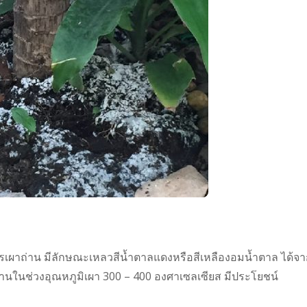
ารเผาถ่าน มีลักษณะเหลวสีน้ำตาลแดงหรือสีเหลืองอมน้ำตาล ได้จ
านในช่วงอุณหภูมิเผา 300 – 400 องศาเซลเซียส มีประโยชน์