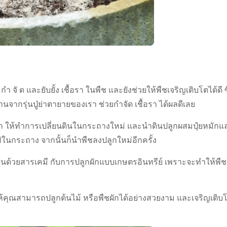
ำ จั ด และยับยั้ง เชื้อรา ในพืช และยังช่วยให้พืชเจริญเติบโตได้ดี ซ
านจากรุ่นปู่ย่าตายายของเรา ช่วยกำจัด เชื้อรา ได้ผลดีเลย
มากนัก ให้ทำการเปลี่ยนดินในกระถางใหม่ และนำดินปลูกผสมปุ๋ยหมักแ
ในกระถาง จากนั้นก็นำพืชลงปลูกใหม่อีกครั้ง
ินด้วยสารเคมี กับการปลูกผักแบบเกษตรอินทรีย์ เพราะจะทำให้พืช
 ให้คุณสามารถปลูกต้นไม้ หรือพืชผักได้อย่างสวยงาม และเจริญเติบ