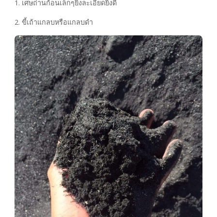
1. เศษถ่านก้อนเล็กๆยิ่งละเอียดยิ่งดี
2. ขี้เถ้าแกลบหรือแกลบดำ