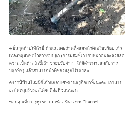
4.ขั้นสุดท้ายให้นำขี้เถ้าและเศษถ่านที่ผสมหน้าดินเรียบร้อยแล้ว
เทลงหลุมที่ขุดไว้สำหรับปลูก (การผสมขี้เถ้ากับหน้าดินจะช่วยลด
ความเป็นด่างในขี้เถ้า ช่วยปรับค่าPHให้มีค่าหมาะสมกับการ
ปลูกพืช) แล้วสามารถนำพืชลงปลูกได้เลยค่ะ
คราวนี้บ้านไหมมีขี้เถ้าแกลบเศษถ่านอยู่ก็อย่าทิ้งนะคะ เอามาร
องก้นหลุมรับรองได้ผลดีต่อพืชแน่นอน
ขอบคุณที่มา ยูทูปชาแนลช่อง Sivakorn Channel