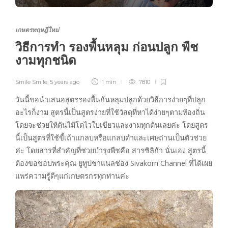
เกษตรทฤษฎีใหม่
วิธีการทำ รองพื้นหลุม ก่อนปลูก พืช
งามทุกชนิด
Smile Smile
,
5 years ago
1 min
7810
วันนี้ขอนำเสนอสูตรรองพื้นก้นหลุมปลูกด้วยวิธีการง่ายๆที่ปลูก
อะไรก็งาม สูตรนี้เป็นสูตรง่ายที่ใช้วัสดุที่หาได้ง่ายๆตามท้องถิ่น
โดยจะช่วยให้ต้นไม้โตไวใบเขียวและงามทุกต้นเลยค่ะ โดยสูตร
นี้เป็นสูตรที่ใช้ขี้เถ้าแกลบหรือแกลบดำและเศษถ่านเป็นตัวช่วย
ค่ะ โดยสารที่สำคัญที่ช่วยบำรุงพืชคือ สารซิลิก้า นั่นเอง สูตรนี้
ต้องขอขอบพระคุณ ยูทูปชาแนลช่อง Sivakorn Channel ที่ได้เผย
แพร่ความรู้ดีๆแก่เกษตรกรทุกท่านค่ะ