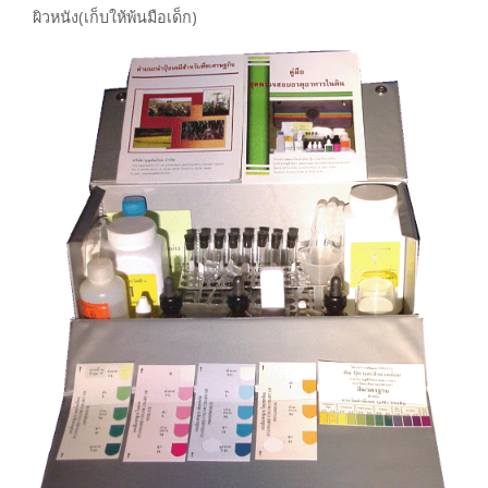
ผิวหนัง(เก็บให้พ้นมือเด็ก)