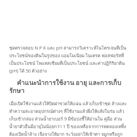
ชุดตรวจสอบ N P K และ pH สามารถวิเคราะห์ไนโตรเจนที่เป็น
ประโยชน์ของดินในรูปของ แอมโมเนียม ไนเตรต ฟอสฟอรัสที่
เป็นประโยชน์ โพแทสเซียมที่เป็นประโยชน์ และค่าปฏิกิริยาดิน
(pH) ได้ 50 ตัวอย่าง
คำแนะนำการใช้งาน อายุ และการเก็บ
รักษา
เมื่อเปิดใช้งานแล้วให้ปิดฝาขวดให้แน่น แล้วเก็บเข้าชุด ล้างและ
ทำความสะอาดอุปกรณ์ต่างๆ ที่ใช้งานแล้วผึ่งให้แห้งในร่ม แล้ว
เก็บเข้ากล่อง ส่วนน้ำยาเบอร์ 9 มีข้อบ่งชี้ให้อ่านใน คู่มือ ส่วน
น้ำยาตัวอื่นมีอายุไม่น้อยกว่า 1 ปี ของเหลือจากการทดลองเททิ้ง
ต้องเปิดน้ำล้าง เจือจางให้มาก ระวังอย่าให้เข้าตา จมูกหรือถูก