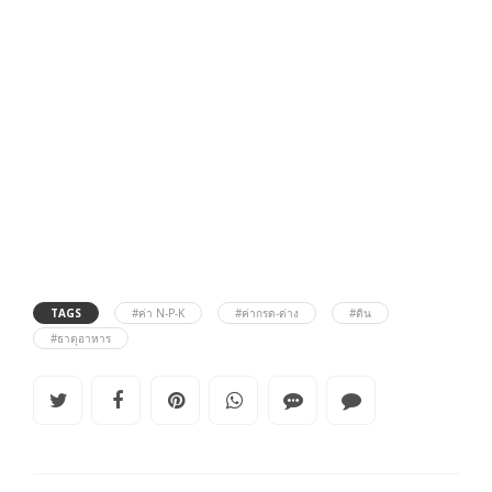
TAGS
#ค่า N-P-K
#ค่ากรด-ด่าง
#ดิน
#ธาตุอาหาร