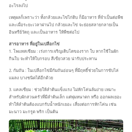
อะไรลงไป
เหตุผลก็เพราะว่า ทั้งกล้วยและไข่ไก่ดิบ ก็มีอาหาร ที่จำเป็นต่อพืช
และเมื่อระยะเวลาผ่านไป กล้วยและไข่ จะย่อยสลายกลายเป็น
อินทรีย์วัตถุ และเป็นอาหาร ให้พืชต่อไป
สารอาหาร ที่อยู่ในเปลือกไข่
1. โพแทสเซียม : เร่งการเจริญเติบโตของราก ใบ หากใช้ในผัก
กินใบ จะทำให้ใบกรอบ สีเขียวสวย น่ารับประทาน
2. กัมถัน : ในเปลือกไข่มีกัมถันอ่อนๆ ที่มีฤทธิ์ช่วยในการขับไล่
แมลง บางชนิดได้อีกด้วย
3. แคลเซียม : ช่วยให้ลำต้นแข็งแรง ไม่หักโค่นล้มง่าย เหมาะ
สำหรับผักสวนครัวที่มีลำต้นเล็ก แต่พุ่มหนาดก หรือ ออกผลเยอะ
ทำให้ลำต้นต้องแบกรับน้ำหนักเยอะ เสี่ยงต่อการหักโค่น เช่น
มะนาว มะกรูด พริก เป็นต้น