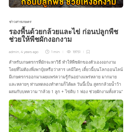
ข่าวสารเกษตร
รองพื้นด้วยกล้วยและไข่ ก่อนปลูกพืช
ช่วยให้พืชผักงอกงาม
admin
,
4 years ago
1 min
19751
สำหรับเกษตรกรที่มักจะหาวิธี ทำให้พืชผักของตัวเองงอกงาม
โดยที่ไม่ต้องพึ่งพาปุ๋ยหรือว่าสาร เคมีใดๆ เดี๋ยวนี้บนโลกออนไลน์
มีเกษตรกรออกมาเผยแพร่ความรู้กันอย่างแพร่หลาย มากมาย
และหลายๆ ท่านทดลองทำตามก็ได้ผล วันนี้เป็น สูตรกล้วยน้ำว้า
ผสมกับบทความ “กล้วย 1 ลูก + ไข่ดิบ 1 ฟอง ช่วยผักงามทั้งสวน”