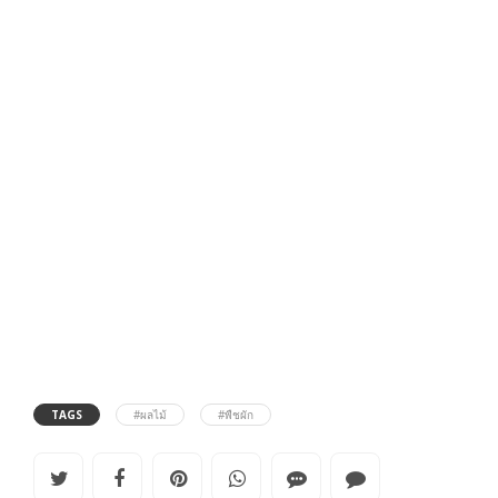
TAGS
#ผลไม้
#พืชผัก