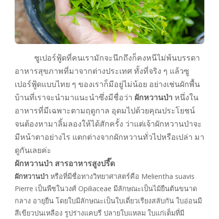
ซูเปอร์ฟู้ดที่คนเรามักจะนึกถึงก็คงหนีไม่พ้นบรรดา
อาหารสุขภาพที่มาจากต่างประเทศ ทั้งที่จริง ๆ แล้วซู
เปอร์ฟู้ดแบบไทย ๆ ของเราก็มีอยู่ไม่น้อย อย่างเช่นผักพื้น
บ้านที่เราจะนำมาแนะนำซึ่งมีชื่อว่า
ผักหวานป่า
หนึ่งใน
อาหารที่มีเฉพาะตามฤดูกาล อุดมไปด้วยคุณประโยชน์
จนต้องหามาลิ้มลองให้ได้สักครั้ง ว่าแต่เจ้าผักหวานป่าจะ
มีหน้าตาอย่างไร แตกต่างจากผักหวานทั่วไปหรือเปล่า มา
ดูกันเลยค่ะ
ผักหวานป่า สารอาหารสูงปรี๊ด
ผักหวานป่า
หรือที่มีชื่อทางวิทยาศาสตร์คือ Melientha suavis
Pierre เป็นพืชในวงศ์ Opiliaceae มีลักษณะเป็นไม้ยืนต้นขนาด
กลาง อายุยืน โดยใบมีลักษณะเป็นใบเดี่ยวเรียงสลับกัน ใบอ่อนมี
สีเขียวปนเหลือง รูปร่างแคบรี ปลายใบแหลม ใบแก่เต็มที่มี