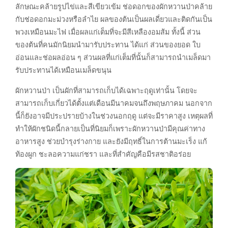
ลักษณะคล้ายรูปไข่และสีเขียวเข้ม ช่อดอกของผักหวานป่าคล้าย
กับช่อดอกมะม่วงหรือลำไย ผลของต้นเป็นผลเดี่ยวและติดกันเป็น
พวงเหมือนมะไฟ เมื่อผลแก่เต็มที่จะมีสีเหลืองอมส้ม ทั้งนี้ ส่วน
ของต้นที่คนมักนิยมนำมารับประทาน ได้แก่ ส่วนของยอด ใบ
อ่อนและช่อผลอ่อน ๆ ส่วนผลที่แก่เต็มที่นั้นก็สามารถนำเมล็ดมา
รับประทานได้เหมือนเมล็ดขนุน
ผักหวานป่า เป็นผักที่สามารถเก็บได้เฉพาะฤดูเท่านั้น โดยจะ
สามารถเก็บเกี่ยวได้ตั้งแต่เดือนมีนาคมจนถึงพฤษภาคม นอกจาก
นี้ก็ยังอาจมีประปรายบ้างในช่วงนอกฤดู แต่จะมีราคาสูง เหตุผลที่
ทำให้ผักชนิดนี้กลายเป็นที่นิยมก็เพราะผักหวานป่ามีคุณค่าทาง
อาหารสูง ช่วยบำรุงร่างกาย และยังมีฤทธิ์ในการต้านมะเร็ง แก้
ท้องผูก ชะลอความแก่ชรา และที่สำคัญคือมีรสชาติอร่อย