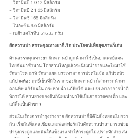
– วิตามินบี 1 0.12 มิลลิกรัม
– วิตามินบี 2 1.65 มิลลิกรัม
– วิตามินซี 168 มิลลิกรัม
– ไนอะซิน 3.6 มิลลิกรัม
– เบต้าแคโรทีน 516.33 กรัม
ผักหวานป่า สรรพคุณทางยาก็เริด ประโยชน์เพื่อสุขภาพก็เด่น
ด้านสรรพคุณทางยา ผักหวานป่าถูกนำมาใช้เป็นยาแพทย์แผน
ไทยกันมาช้านาน โดยส่วนใหญ่แล้วจะนิยมนำรากและใบมาใช้
รักษาโรค อาทิ รักษาแผล บรรเทาอาการปวดในข้อ แก้ปวดหัว
แก้ปวดท้อง ฤทธิ์เย็นที่มีในรากของผักหวานป่า ก็สามารถนำมา
ถอนพิษ แก้ร้อนใน กระหายน้ำ แก้พิษไข้ และบรรเทาอาการน้ำดี
พิการได้ ส่วนยางของต้นก็นิยมนำมาใช้เป็นยากวาดคอเด็ก และ
แก้ลิ้นเป็นฝ้าขาว
ส่วนในเรื่องการบำรุงร่างกาย ผักหวานป่าก็มีดีไม่ยิ่งหย่อนไปกว่า
กัน เริ่มกันที่แคลเซียมและฟอสฟอรัสในผักหวานป่าสามารถช่วย
บำรุงกระดูกและฟันให้แข็งแรง ทำให้กระดูกไม่เปราะหักง่าย ส่ง