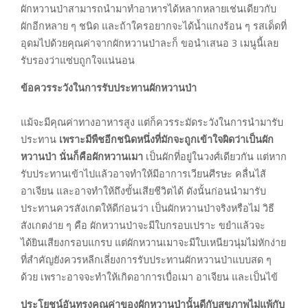
ผักหวานป่าสามารถนำมาทำอาหารได้หลากหลายเช่นเดียวกับ
ผักอีกหลาย ๆ ชนิด และถ้าใครอยากจะได้น้ำแกงร้อน ๆ รสเด็ดที่
อุดมไปด้วยคุณค่าจากผักหวานป่าละก็ ขอนำเสนอ 3 เมนูนี้เลย
รับรองว่าแซ่บถูกใจแน่นอน
ข้อควรระวังในการรับประทานผักหวานป่า
แม้จะมีคุณค่าทางอาหารสูง แต่ก็ควรระมัดระวังในการนำมารับ
ประทาน
เพราะมีพืชอีกชนิดหนึ่งที่มักจะถูกเข้าใจผิดว่าเป็นผัก
หวานป่า นั่นก็คือผักหวานเมา
เป็นผักที่อยู่ในวงศ์เดียวกัน แต่หาก
รับประทานเข้าไปแล้วอาจทำให้มีอาการเวียนศีรษะ คลื่นไส้
อาเจียน และอาจทำให้ถึงขั้นเสียชีวิตได้ ดังนั้นก่อนนำมารับ
ประทานควรสังเกตให้ดีก่อนว่า เป็นผักหวานป่าจริงหรือไม่ วิธี
สังเกตง่าย ๆ คือ ผักหวานป่าจะมีใบกรอบเปราะ ขยำแล้วจะ
ได้ยินเสียงกรอบแกรบ แต่ผักหวานเมาจะมีใบเหนียวนุ่มไม่หักง่าย
ที่สำคัญยังควรหลีกเลี่ยงการรับประทานผักหวานป่าแบบสด ๆ
ด้วย เพราะอาจจะทำให้เกิดอาการเบื่อเมา อาเจียน และเป็นไข้
ประโยชน์อันทรงคุณค่าของผักหวานป่านั้นดีกับสุขภาพไม่แพ้กับ