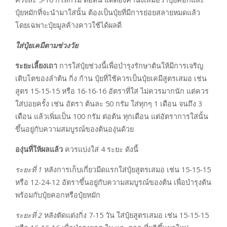
ปุ๋ยหมักที่จะนำมาใส่นั้น ต้องเป็นปุ๋ยที่มีการย่อยสลายหมดแล้ว
โดยเฉพาะปุ๋ยมูลค้างคาวใช้ได้ผลดี
ใส่ปุ๋ยเคมีตามช่วงวัย
ระยะเลี้ยงเถา
การใส่ปุ๋ยช่วงนี้เพื่อบำรุงรักษาต้นให้มีการเจริญ
เติบโตของลำต้น กิ่ง ก้าน ปุ๋ยที่ใช้ควรเป็นปุ๋ยเคมีสูตรเสมอ เช่น
สูตร 15-15-15 หรือ 16-16-16 อัตราที่ใส่ ไม่ควรมากนัก แต่ควร
ใส่บ่อยครั้ง เช่น อัตรา ต้นละ 50 กรัม ใส่ทุกๆ 1 เดือน จนถึง 3
เดือน แล้วเพิ่มเป็น 100 กรัม ต่อต้น ทุกเดือน แต่อัตราการใส่นั้น
ขึ้นอยู่กับความสมบูรณ์ของต้นองุ่นด้วย
องุ่นที่ให้ผลแล้ว
ควรแบ่งใส่ 4 ระยะ ดังนี้
ระยะที่
1
หลังการเก็บเกี่ยวมีดแรกใส่ปุ๋ยสูตรเสมอ เช่น 15-15-15
หรือ 12-24-12 อัตราขึ้นอยู่กับความสมบูรณ์ของต้น เพื่อบำรุงต้น
พร้อมกับปุ๋ยคอกหรือปุ๋ยหมัก
ระยะที่
2
หลังตัดแต่งกิ่ง 7-15 วัน ใส่ปุ๋ยสูตรเสมอ เช่น 15-15-15