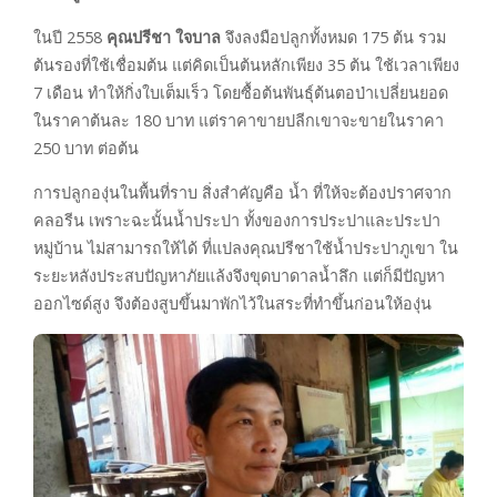
ในปี 2558
คุณปรีชา ใจบาล
จึงลงมือปลูกทั้งหมด 175 ต้น รวม
ต้นรองที่ใช้เชื่อมต้น แต่คิดเป็นต้นหลักเพียง 35 ต้น ใช้เวลาเพียง
7 เดือน ทำให้กิ่งใบเต็มเร็ว โดยซื้อต้นพันธุ์ต้นตอป่าเปลี่ยนยอด
ในราคาต้นละ 180 บาท แต่ราคาขายปลีกเขาจะขายในราคา
250 บาท ต่อต้น
การปลูกองุ่นในพื้นที่ราบ สิ่งสำคัญคือ น้ำ ที่ให้จะต้องปราศจาก
คลอรีน เพราะฉะนั้นน้ำประปา ทั้งของการประปาและประปา
หมู่บ้าน ไม่สามารถให้ได้ ที่แปลงคุณปรีชาใช้น้ำประปาภูเขา ใน
ระยะหลังประสบปัญหาภัยแล้งจึงขุดบาดาลน้ำลึก แต่ก็มีปัญหา
ออกไซด์สูง จึงต้องสูบขึ้นมาพักไว้ในสระที่ทำขึ้นก่อนให้องุ่น