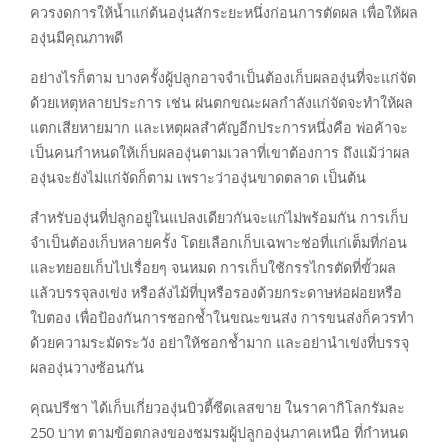
ควรงดการให้น้ำแก่ต้นองุ่นสักระยะหนึ่งก่อนการตัดผล เพื่อให้ผล
องุ่นมีคุณภาพดี
อย่างไรก็ตาม บางครั้งผู้ปลูกอาจจำเป็นต้องเก็บผลองุ่นที่จะแก่จัด
ด้วยเหตุหลายประการ เช่น ฝนตกขณะผลกำลังแก่จัดจะทำให้ผล
แตกเสียหายมาก และเหตุผลสำคัญอีกประการหนึ่งคือ พ่อค้าจะ
เป็นคนกำหนดให้เก็บผลองุ่นตามเวลาที่เขาต้องการ ถึงแม้ว่าผล
องุ่นจะยังไม่แก่จัดก็ตาม เพราะว่าองุ่นขาดตลาด เป็นต้น
สำหรับองุ่นที่ปลูกอยู่ในแปลงเดียวกันจะแก่ไม่พร้อมกัน การเก็บ
จำเป็นต้องเก็บหลายครั้ง โดยเลือกเก็บเฉพาะช่อที่แก่เต็มที่ก่อน
และทยอยเก็บไปเรื่อยๆ จนหมด การเก็บใช้กรรไกรตัดที่ขั้วผล
แล้วบรรจุลงเข่ง หรือลังไม้ที่บุหรือรองด้วยกระดาษห่อฝอยหรือ
ใบตอง เพื่อป้องกันการชอกช้ำในขณะขนส่ง การขนส่งก็ควรทำ
ด้วยความระมัดระวัง อย่าให้ชอกช้ำมาก และอย่านำเข่งที่บรรจุ
ผลองุ่นวางซ้อนกัน
คุณปรีชา ได้เก็บเกี่ยวองุ่นบิวตี้ซีดเลสขาย ในราคากิโลกรัมละ
250 บาท ตามข้อตกลงของชมรมผู้ปลูกองุ่นภาคเหนือ ที่กำหนด