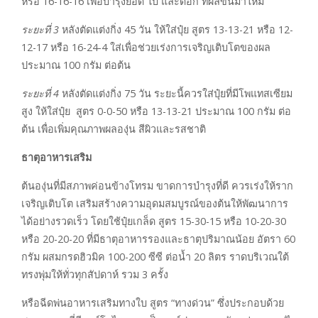
หรือ 16-16-16 เพื่อบำรุงยอด ใบ และดอก ที่ผลิขึ้นมาใหม่
ระยะที่
3
หลังตัดแต่งกิ่ง 45 วัน ให้ใส่ปุ๋ย สูตร 13-13-21 หรือ 12-
12-17 หรือ 16-24-4 ใส่เพื่อช่วยเร่งการเจริญเติบโตของผล
ประมาณ 100 กรัม ต่อต้น
ระยะที่
4
หลังตัดแต่งกิ่ง 75 วัน ระยะนี้ควรใส่ปุ๋ยที่มีโพแทสเซียม
สูง ให้ใส่ปุ๋ย สูตร 0-0-50 หรือ 13-13-21 ประมาณ 100 กรัม ต่อ
ต้น เพื่อเพิ่มคุณภาพผลองุ่น สีผิวและรสชาติ
ธาตุอาหารเสริม
ต้นองุ่นที่มีสภาพค่อนข้างโทรม ขาดการบำรุงที่ดี ควรเร่งให้ราก
เจริญเติบโต เสริมสร้างความอุดมสมบูรณ์ของต้นให้พัฒนาการ
ได้อย่างรวดเร็ว โดยใช้ปุ๋ยเกล็ด สูตร 15-30-15 หรือ 10-20-30
หรือ 20-20-20 ที่มีธาตุอาหารรองและธาตุปริมาณน้อย อัตรา 60
กรัม ผสมกรดฮิวมิค 100-200 ซีซี ต่อน้ำ 20 ลิตร ราดบริเวณใต้
ทรงพุ่มให้ทั่วทุกสัปดาห์ รวม 3 ครั้ง
หรือฉีดพ่นอาหารเสริมทางใบ สูตร “ทางด่วน” ซึ่งประกอบด้วย