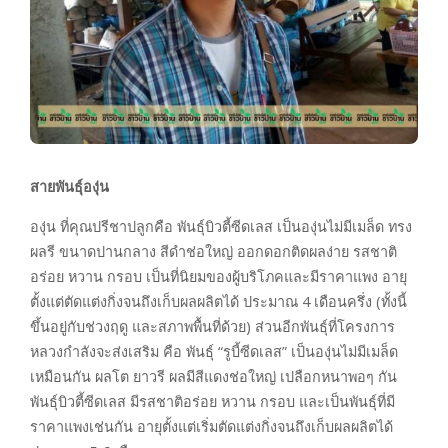
สายพันธุ์องุ่น
องุ่น ที่คุณปรีชาปลูกคือ พันธุ์บิวตี้ซีดเลส เป็นองุ่นไม่มีเมล็ด ทรง
ผลรี ขนาดปานกลาง สีดำช่อใหญ่ ออกดอกติดผลง่าย รสชาติ
อร่อย หวาน กรอบ เป็นที่นิยมของผู้บริโภคและมีราคาแพง อายุ
ตั้งแต่ตัดแต่งกิ่งจนถึงเก็บผลผลิตได้ ประมาณ 4 เดือนครึ่ง (ทั้งนี้
ขึ้นอยู่กับช่วงฤดู และสภาพพื้นที่ด้วย) ส่วนอีกพันธุ์ที่โครงการ
หลวงกำลังจะส่งเสริม คือ พันธุ์ “รูบี้ซีดเลส” เป็นองุ่นไม่มีเมล็ด
เหมือนกัน ผลโต ยาวรี ผลมีสีแดงช่อใหญ่ เปลือกหนาพอๆ กัน
พันธุ์บิวตี้ซีดเลส มีรสชาติอร่อย หวาน กรอบ และเป็นพันธุ์ที่มี
ราคาแพงเช่นกัน อายุตั้งแต่เริ่มตัดแต่งกิ่งจนถึงเก็บผลผลิตได้