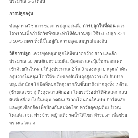
ประมาณ 5-6 เดือน
การปลูกองุ่น
ข้อมูลทางวิชาการของการปลูกองุ่นคือ
การปลูกในที่ดอน
ควร
ไถพรวนเพื่อกำจัดวัชพืชและทำให้ดินร่วนซุย ใช้ระยะปลูก 3×4-
3.50×5 เมตร ทั้งนี้ขึ้นอยู่กับความอุดมสมบูรณ์ของดิน
วิธีการปลูก
…ควรขุดหลุมปลูกให้มีขนาดกว้าง ยาว และลึก
ประมาณ 50 เซนติเมตร ผสมดิน ปุ๋ยคอก และปุ๋ยร็อกฟอสเฟต
เข้าด้วยกันในหลุมให้สูงประมาณ 2 ใน 3 ของหลุม ยกถุงกล้าต้น
องุ่นวางในหลุม โดยให้ระดับของดินในถุงสูงกว่าระดับดินปาก
หลุมเล็กน้อย ใช้มีดที่คมกรีดถุงจากก้นขึ้นมาถึงปากถุงทั้ง 2 ด้าน
(ซ้ายและขวา) ดึงถุงพลาสติกออก โดยระวังอย่าให้ดินแตก กลบ
ดินที่เหลือลงไปในหลุม กดดินบริเวณโคนต้นให้แน่น ปักไม้หลัก
และผูกเชือกยึด เพื่อป้องกันลมพัดโยก หาวัสดุคลุมดินบริเวณ
โคนต้น เช่น ฟางข้าว หญ้าแห้ง รดน้ำให้โชก ทำร่มเงา เพื่อช่วย
พรางแสงแดด