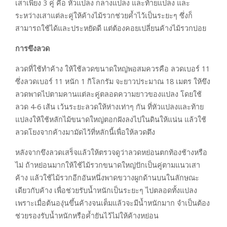
เสาเพียง 3 คู่ คือ หัวแปลง กลางแปลง และท้ายแปลง และ
ระหว่างเสาแต่ละคู่ให้ค้างไม้รวกช่วยค้ำไว้เป็นระยะๆ ซึ่งก็
สามารถใช้ได้และประหยัดดี แต่ต้องคอยเปลี่ยนค้างไม้รวกบ่อย
การขึงลวด
ลวดที่ใช้ทำค้าง ให้ใช้ลวดขนาดใหญ่พอสมควรคือ ลวดเบอร์ 11
ซึ่งลวดเบอร์ 11 หนัก 1 กิโลกรัม จะยาวประมาณ 18 เมตร ให้ขึง
ลวดพาดไปตามคานแต่ละคู่ตลอดความยาวของแปลง โดยใช้
ลวด 4-6 เส้น เว้นระยะลวดให้ห่างเท่าๆ กัน ที่หัวแปลงและท้าย
แปลงให้ใช้หลักไม้ขนาดใหญ่ตอกฝังลงไปในดินให้แน่น แล้วใช้
ลวดโยงจากค้างมามัดไว้ที่หลักนี้เพื่อให้ลวดตึง
หลังจากขึงลวดเสร็จแล้วให้ตรวจดูว่าลวดหย่อนตกท้องช้างหรือ
ไม่ ถ้าหย่อนมากให้ใช้ไม้รวกขนาดใหญ่ปักเป็นคู่ตามแนวเสา
ค้าง แล้วใช้ไม้รวกอีกอันหนึ่งพาดขวางผูกด้านบนในลักษณะ
เดียวกับค้าง เพื่อช่วยรับน้ำหนักเป็นระยะๆ ไปตลอดทั้งแปลง
เพราะเมื่อต้นองุ่นขึ้นค้างจนเต็มแล้วจะมีน้ำหนักมาก จำเป็นต้อง
ช่วยรองรับน้ำหนักหรือค้ำยันไว้ไม่ให้ค้างหย่อน