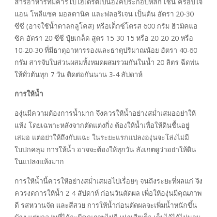
สารอาหารที่มีคาร์โบไฮเดรตเป็นองค์ประกอบหลัก เช่น ครอปไจ
แอน โพลีแซค มอลตานิค และฟลอริเจน เป็นต้น อัตรา 20-30
ซีซี (อาจใช้น้ำตาลกลูโคส) หรือเด็กซ์โตรส 600 กรัม ฮิวมิคแอ
ซิค อัตรา 20 ซีซี ปุ๋ยเกล็ด สูตร 15-30-15 หรือ 20-20-20 หรือ
10-20-30 ที่มีธาตุอาหารรองและธาตุปริมาณน้อย อัตรา 40-60
กรัม สารจับใบส่วนผสมทั้งหมดผสมรวมกันในน้ำ 20 ลิตร ฉีดพ่น
ให้ทั่วต้นทุก 7 วัน ติดต่อกันนาน 3-4 สัปดาห์
การให้น้ำ
องุ่นมีความต้องการน้ำมาก จึงควรให้น้ำอย่างสม่ำเสมออย่าให้
แห้ง โดยเฉพาะหลังจากตัดแต่งกิ่ง ต้องให้น้ำเพื่อให้ดินชื้นอยู่
เสมอ แต่อย่าให้ถึงกับแฉะ ในระยะแรกแปลงองุ่นจะโล่งไม่มี
ใบปกคลุม การให้น้ำ อาจจะต้องให้ทุกวัน สังเกตดูว่าอย่าให้ดิน
ในแปลงแห้งมาก
การให้น้ำนี้ควรให้อย่างสม่ำเสมอไปเรื่อยๆ จนถึงระยะที่ผลแก่ จึง
ควรงดการให้น้ำ 2-4 สัปดาห์ ก่อนวันตัดผล เพื่อให้องุ่นมีคุณภาพ
ดี รสหวานจัด และสีสวย การให้น้ำก่อนตัดผลจะเพิ่มน้ำหนักขึ้น