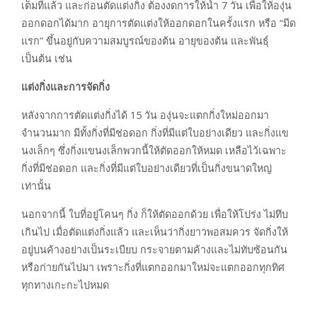
เต็มที่แล้ว และก่อนตัดแต่งกิ่ง ต้องงดการให้น้ำ 7 วัน เพื่อให้องุ่น
ออกดอกได้มาก อายุการตัดแต่งให้ออกดอกในครั้งแรก หรือ “มีด
แรก” ขึ้นอยู่กับความสมบูรณ์ของต้น อายุของต้น และพันธุ์
เป็นต้น เช่น
แต่งกิ่งและการจัดกิ่ง
หลังจากการตัดแต่งกิ่งได้ 15 วัน องุ่นจะแตกกิ่งใหม่ออกมา
จำนวนมาก มีทั้งกิ่งที่มีช่อดอก กิ่งที่มีแต่ใบอย่างเดียว และกิ่งแข
นงเล็กๆ ซึ่งกิ่งแขนงเล็กพวกนี้ให้ตัดออกให้หมด เหลือไว้เฉพาะ
กิ่งที่มีช่อดอก และกิ่งที่มีแต่ใบอย่างเดียวที่เป็นกิ่งขนาดใหญ่
เท่านั้น
นอกจากนี้ ใบที่อยู่โคนๆ กิ่ง ก็ให้ตัดออกด้วย เพื่อให้โปร่ง ไม่ทึบ
เกินไป เมื่อตัดแต่งกิ่งแล้ว และเห็นว่ากิ่งยาวพอสมควร จัดกิ่งให้
อยู่บนค้างอย่างเป็นระเบียบ กระจายตามค้างและไม่ทับซ้อนกัน
หรือก่ายกันไปมา เพราะกิ่งที่แตกออกมาใหม่จะแตกออกทุกทิศ
ทุกทางเกะกะไปหมด