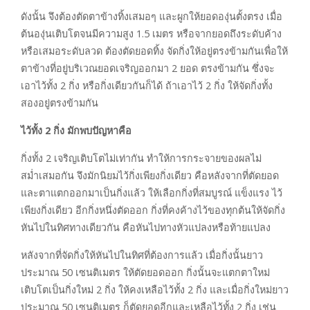
ดังนั้น จึงต้องตัดตาข้างทิ้งเสมอๆ และผูกให้ยอดองุ่นตั้งตรง เมื่อ
ต้นองุ่นเติบโตจนมีความสูง 1.5 เมตร หรือจากยอดถึงระดับค้าง
หรือเสมอระดับลวด ต้องตัดยอดทิ้ง จัดกิ่งให้อยู่ตรงข้ามกันเพื่อให้
ตาข้างที่อยู่บริเวณยอดเจริญออกมา 2 ยอด ตรงข้ามกัน ซึ่งจะ
เอาไว้ทั้ง 2 กิ่ง หรือกิ่งเดียวกันก็ได้ ถ้าเอาไว้ 2 กิ่ง ให้จัดกิ่งทั้ง
สองอยู่ตรงข้ามกัน
ไว้ทั้ง
2 กิ่ง มักพบปัญหาคือ
กิ่งทั้ง 2 เจริญเติบโตไม่เท่ากัน ทำให้การกระจายของผลไม่
สม่ำเสมอกัน จึงมักนิยมไว้กิ่งเพียงกิ่งเดียว คือหลังจากที่ตัดยอด
และตาแตกออกมาเป็นกิ่งแล้ว ให้เลือกกิ่งที่สมบูรณ์ แข็งแรง ไว้
เพียงกิ่งเดียว อีกกิ่งหนึ่งตัดออก กิ่งที่คงค้างไว้ของทุกต้นให้จัดกิ่ง
หันไปในทิศทางเดียวกัน คือหันไปทางหัวแปลงหรือท้ายแปลง
หลังจากที่จัดกิ่งให้หันไปในทิศที่ต้องการแล้ว เมื่อกิ่งนั้นยาว
ประมาณ 50 เซนติเมตร ให้ตัดยอดออก กิ่งนั้นจะแตกตาใหม่
เติบโตเป็นกิ่งใหม่ 2 กิ่ง ให้คงเหลือไว้ทั้ง 2 กิ่ง และเมื่อกิ่งใหม่ยาว
ประมาณ 50 เซนติเมตร ก็ตัดยอดอีกและเหลือไว้ทั้ง 2 กิ่ง เช่น