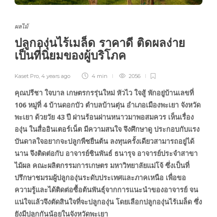
ผลไม้
ปลูกองุ่นไร้เมล็ด ราคาดี ติดผลง่าย
เป็นที่นิยมของผู้บริโภค
Kaset Pro
,
4 years ago
4 min
2056
คุณปรีชา ใจบาล เกษตรกรรุ่นใหม่ หัวไว ใจสู้ พักอยู่บ้านเลขที่
106 หมู่ที่ 4 บ้านดอกบัว ตำบลบ้านตุ่น อำเภอเมืองพะเยา จังหวัด
พะเยา ด้วยวัย 43 ปี ผ่านร้อนผ่านหนาวมาพอสมควร เห็นเรื่อง
องุ่น ในสื่ออินเตอร์เน็ต มีความสนใจ จึงศึกษาดู ประกอบกับแรง
บันดาลใจอยากจะปลูกพืชยืนต้น ลงทุนครั้งเดียวสามารถอยู่ได้
นาน จึงติดต่อกับ อาจารย์ชินพันธ์ ธนารุจ อาจารย์ประจำสาขา
ไม้ผล คณะผลิตกรรมการเกษตร มหาวิทยาลัยแม่โจ้ ซึ่งเป็นที่
ปรึกษาชมรมผู้ปลูกองุ่นระดับประเทศและภาคเหนือ เพื่อขอ
ความรู้และได้ติดต่อซื้อต้นพันธุ์จากการแนะนำของอาจารย์ จน
แน่ใจแล้วจึงตัดสินใจที่จะปลูกองุ่น โดยเลือกปลูกองุ่นไร้เมล็ด ซึ่ง
ยังมีปลูกกันน้อยในจังหวัดพะเยา