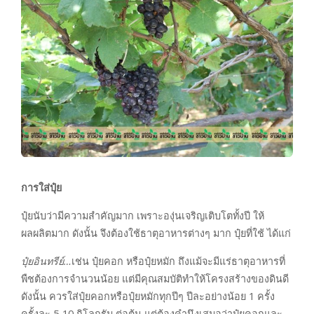
การใส่ปุ๋ย
ปุ๋ยนับว่ามีความสำคัญมาก เพราะองุ่นเจริญเติบโตทั้งปี ให้
ผลผลิตมาก ดังนั้น จึงต้องใช้ธาตุอาหารต่างๆ มาก ปุ๋ยที่ใช้ ได้แก่
ปุ๋ยอินทรีย์…
เช่น ปุ๋ยคอก หรือปุ๋ยหมัก ถึงแม้จะมีแร่ธาตุอาหารที่
พืชต้องการจำนวนน้อย แต่มีคุณสมบัติทำให้โครงสร้างของดินดี
ดังนั้น ควรใส่ปุ๋ยคอกหรือปุ๋ยหมักทุกปีๆ ปีละอย่างน้อย 1 ครั้ง
ครั้งละ 5-10 กิโลกรัม ต่อต้น แต่ต้องคำนึงเสมอว่าปุ๋ยคอกและ