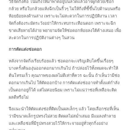
วิธีจัดกิ่งคือ โน้มกิ่งให้มาพาดอยู่บนลวดแล้วอาจผูกด้วยเชือก
กล้วย หรือใบกล้วยแห้งฉีกเป็นริ้วๆ ไม่ให้กิ่งที่ชี้ขึ้นไปด้านบนหรือ
ห้อยย้อยลงด้านล่าง เพราะจะไม่สะดวกในการปฏิบัติงาน เวลา
จัดกิ่งต้องระมัดระวังอย่าให้กระทบกระเทือนดอก เพราะจะฉีก
ขาดเสียหายได้ง่าย พยายามจัดให้ช่อดอกห้อยลงใต้ค้างเสมอ เพื่อ
สะดวกในการปฏิบัติงานต่างๆ ในสวน
การตัดแต่งช่อดอก
หลังจากจัดกิ่งเรียบร้อยแล้ว ช่อดอกจะเจริญเติบโตขึ้นเรื่อยๆ
บางครั้งต้นองุ่นออกดอกมากเกินไป ถ้าปล่อยไว้ทั้งหมดจะทำให้
ต้นโทรมเร็ว คุณภาพของผลไม่ดีเท่าที่ควร ฉะนั้น ถ้าเห็นว่ามีช่อ
ดอกมากเกินไป ให้ตัดออกบ้าง การตัดแต่งช่ออาจทำตั้งแต่กำลัง
เป็นดอกอยู่ก็ได้ แต่ไม่ค่อยนิยม เพราะไม่แน่ว่าช่อที่เหลือจะติด
ผลดีหรือไม่
จึงแนะนำให้ตัดแต่งช่อที่ติดเป็นผลเล็กๆ แล้ว โดยเลือกช่อที่เห็น
ว่ามีขนาดเล็กรูปทรงไม่สวย ติดผลไม่สม่ำเสมอ มีแมลงทำลาย
และเหลือช่อที่มีรูปทรงสวยไว้ให้กระจายอยู่ทั่วทุกกิ่งอย่าง