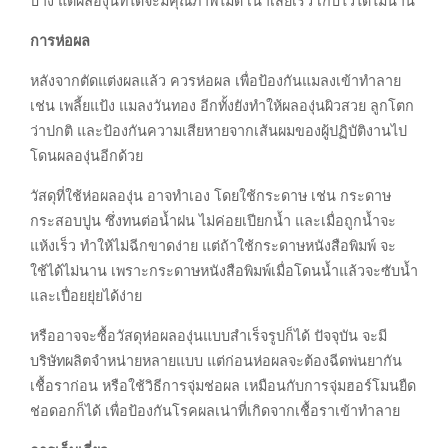
บ้าง แต่ผลองุ่นที่ได้จะมีคุณภาพไม่ดี เน่าเสียเร็ว เก็บไว้ได้ไม่นาน
การห่อผล
หลังจากตัดแต่งผลแล้ว ควรห่อผล เพื่อป้องกันแมลงเข้าทำลาย
เช่น เพลี้ยแป้ง แมลงวันทอง อีกทั้งยังทำให้ผลองุ่นผิวสวย ลูกโตก
ว่าปกติ และป้องกันความเสียหายจากเส้นผมของผู้ปฏิบัติงานไป
โดนผลองุ่นอีกด้วย
วัสดุที่ใช้ห่อผลองุ่น อาจทำเอง โดยใช้กระดาษ เช่น กระดาษ
กระสอบปูน ซึ่งทนต่อน้ำฝน ไม่ค่อยเปียกน้ำ และเมื่อถูกน้ำจะ
แห้งเร็ว ทำให้ไม่ฉีกขาดง่าย แต่ถ้าใช้กระดาษหนังสือพิมพ์ จะ
ใช้ได้ไม่นาน เพราะกระดาษหนังสือพิมพ์เมื่อโดนน้ำแล้วจะซับน้ำ
และเปื่อยยุ่ยได้ง่าย
หรืออาจจะซื้อวัสดุห่อผลองุ่นแบบสำเร็จรูปก็ได้ ปัจจุบัน จะมี
บริษัทผลิตจำหน่ายหลายแบบ แต่ก่อนห่อผลจะต้องฉีดพ่นยากัน
เชื้อราก่อน หรือใช้วิธีการจุ่มช่อผล เหมือนกับการจุ่มฮอร์โมนยืด
ช่อดอกก็ได้ เพื่อป้องกันโรคผลเน่าที่เกิดจากเชื้อราเข้าทำลาย