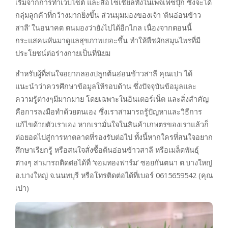
เริ่มจากการทำเว็บไซต์ และสื่อโซเชียลทั้งในเพจเฟซบุ๊ก ซึ่งจะได้
กลุ่มลูกค้าที่กว้างมากยิ่งขึ้น ส่วนมุมมองของเจ้า ‘ต้นอ่อนข้าว
สาลี’ ในอนาคต ตนมองว่ายังไปได้อีกไกล เนื่องจากตอนนี้
กระแสคนหันมาดูแลสุขภาพเยอะขึ้น ทำให้พืชผักสมุนไพรที่มี
ประโยชน์ต่อร่างกายเป็นที่นิยม
สำหรับผู้ที่สนใจอยากลองปลูกต้นอ่อนข้าวสาลี คุณเปา ได้
แนะนำว่าควรศึกษาข้อมูลให้รอบด้าน ซึ่งปัจจุบันข้อมูลและ
ความรู้ต่างๆมีมากมาย โดยเฉพาะในอินเตอร์เน็ต และสิ่งสำคัญ
คือการลงมือทำด้วยตนเอง ซึ่งเราสามารถรู้ปัญหาและวิธีการ
แก้ไขด้วยตัวเราเอง หากเรามั่นใจในสินค้าเกษตรของเราแล้วก็
ต่อยอดไปสู่การหาตลาดที่รองรับต่อไป ทั้งนี้หากใครที่สนใจอยาก
ศึกษาเรียกรู้ หรือสนใจสั่งซื้อต้นอ่อนข้าวสาลี หรือเมล็ดพันธุ์
ต่างๆ สามารถติดต่อได้ที่ ‘จอมทองฟาร์ม’ ซอยกันตนา ต.บางใหญ่
อ.บางใหญ่ จ.นนทบุรี หรือโทรติดต่อได้ที่เบอร์ 0615659542 (คุณ
เปา)