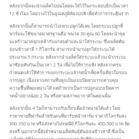
หลังจากนั้นจะนำเมล็ดไปบ่มโดยจะใส่ไว้ในกระสอบอีกเป็นเวลา
12 ชั่วโมง โดยวางไว้ในอุณหภูมิห้องปกติ เพื่อทำการกระตุ้นราก
หลังจากนั้นก็สามารถนำไปเพาะปลูกได้เลย โดยกระบะปลูกที่
ฟาร์มจะใช้ขนาดมาตรฐานคือ ขนาด 30 คูณ 60 โดยจะนำขุย
มะพร้าวมาคลุกเคล้ากับแกลบดำและนำใส่กระบะ ซึ่งเมล็ดต้น
อ่อนข้าวสาลี 1 กิโลกรัม สามารถนำมาปลูกใส่กระบะได้
ประมาณ 5 กระบะ หลังจากนำเมล็ดใส่กระบะแล้วจะนำกระบะ
มาซ้อนทับกันเป็นเวลา 2 วัน เพื่อไม่ให้รากแห้ง หลังจากครบ
กำหนดแล้วให้ทำการแยกกระบะแล้วรดน้ำเพื่อครั้งเดียวในรอบ
การปลูก เนื่องจากสถานที่ปลูกเป็นแบบปิดสามารถควบคุม
ความชื้นที่พอเหมาะได้ แต่ถ้าหากเป็นการปลูกแบบเปิดควร
รดน้ำอย่างน้อย 2 วัน หรือตามสภาพอากาศในตอนนั้น
หลังจากนั้น 4 วันก็สามารถกับเกี่ยวเพื่อจำหน่ายได้แล้ว โดย
ราคาขายที่ฟาร์มสำหรับคนที่มารับหน้าฟาร์ม ราคากิโลกรัมละ
300-350 บาท หรือส่งทางไปรษณีย์ กิโลกรัมละ 450-500 บาท จัด
ส่งฟรี นอกจากนี้ยังจำหน่ายเมล็ดพันธุ์ต้นอ่อนข้าวสาลี ซึ่งเป็น