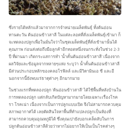
ซึ่งรายได้หลักแล้วมาจากการจำหน่ายเมล็ดพันธุ์ ทั้งต้นอ่อน
ทานตะวัน ต้นอ่อนข้าวสาลี ในแต่ละลอตที่สั่งเมล็ดพันธุ์เข้ามา ก็
จะทดลองปลูกเพื่อในมั่นใจว่าในชุดเมล็ดพันธุ์ที่สั่งเข้ามานั้นได้
คุณภาพ ก่อนส่งต่อถึงมือลูกค้าอีกทอดหนึ่งจนกระทั่งในช่วง 2-3
ปี ที่ผ่านมา เกิดกระแสการทำ ‘น้ำคั้นต้นอ่อนข้าวสาลี‘ เนื่องจาก
ผลวิจัยและข้อมูลจากหลายๆแห่ง ระบุว่า น้ำคั้นต้นอ่อนข้าวสาลี
มีส่วนประกอบหลักของคลอโรฟิลล์ และมีวิตามินเอ ซี และอี
นอกจากนี้ยังพบแร่ธาตุต่างๆ อีกมากมาย
ในช่วงแรกที่ทดลองปลูก ‘ต้นอ่อนข้าวสาลี‘ ได้ใช้พื้นที่หลังบ้านใน
การทดลองปลูก แต่กลับเกิดปัญหามากมายโดยเฉพาะเรื่องโรค
รา โรคเน่า เนื่องจากเป็นการปลูกแบบเปิด จึงไม่สามารถควบคุม
สภาพอากาศได้ เลยตัดสินใจหาพื้นที่ทำแปลงปลูกเป็นห้องที่
สามารถควบคุมอุณหภูมิได้ ซึ่งคุณเปายังบอกเคล็ดลับในการ
ปลูกต้นอ่อนข้าวสาลีด้วยว่าหากไม่อยากให้เป็นเป็นโรคต่างๆ