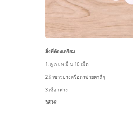
สิ่งที่ต้องเตรียม
1. ลู ก เ ห ม็ น 10 เม็ด
2.ผ้าขาวบางหรือตาข่ายตาถี่ๆ
3.เชือกฟาง
วิธีใช้