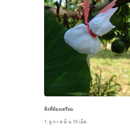
สิ่งที่ต้องเตรียม
1. ลู ก เ ห ม็ น 10 เม็ด