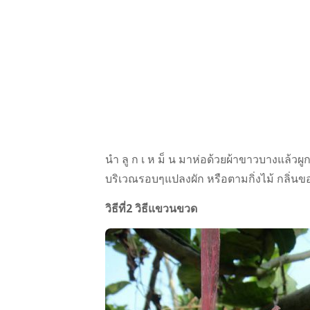
นำ ลู ก เ ห ม็ น มาห่อด้วยผ้าขาวบางแล้
บริเวณรอบๆแปลงผัก หรือตามกิ่งไม้ กลิ่นของ 
วิธีที่2 วิธีแขวนขวด