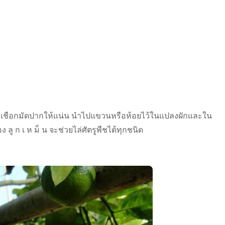
วผูกเชือกมัดปากให้แน่น นำไปแขวนหรือห้อยไว้ในแปลงผักและใน
ลู ก เ ห ม็ น จะช่วยไล่ศัตรูพืชได้ทุกชนิด