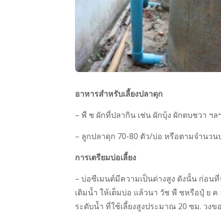
อาหารสำหรับเลี้ยงปลาดุก
– พื ช ผักที่ปลากิน เช่น ผักบุ้ง ผักตบชวา ฯล
– ลูกปลาดุก 70-80 ตัว/บ่อ หรือตามจำนวนบ
การเตรียมบ่อเลี้ยง
– บ่อซีเมนต์มีความเป็นด่างสูง ดังนั้น ก่
เติมน้ำ ให้เต็มบ่อ แล้วนา วัช พื ชหรือปุ๋ ย 
ระดับน้ำ ที่ใช้เลี้ยงสูงประมาณ 20 ซม. วง