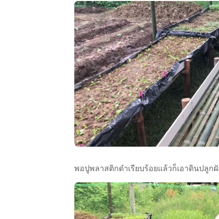
พอปูพลาสติกดำเรียบร้อยแล้วก็เอาดินปลูก