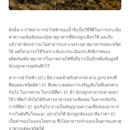
ดังนั้น การวัดค่าการนำไฟฟ้าของน้ำจึงเป็นวิธีที่ดีในการประเมิน
ค่าความเข้มข้นของปุ๋ยธาตุอาหารที่นักปลูกเลือกใช้ และถึง
แม้ว่าค่าดังกล่าวจะไม่สามารถเจาะจงระบุธาตุอาหารแต่ละชนิด
ได้ แต่ก็สามารถใช้วิเคราะห์และประเมินประสิทธิภาพของ
ผลิตภัณฑ์ธาตุอาหารในภาพรวมได้ซึ่งถือว่าเป็นอีกหนึ่งข้อมูลที่
นักปลูกควรจดบันทึกไว้
ค่าการนำไฟฟ้า (EC) มีความคล้ายกับค่ากรด-ด่าง (pH) ตรงที่
พืชแต่ละชนิดมีค่า EC ที่เหมาะสมต่อการเจริญเติบโตที่แตกต่าง
กันไป ในภาพรวม ในกรณีที่ค่า EC ต่ำ นักปลูกสามารถคาดเดา
ได้ว่าพืชกำลังไม่ได้รับสารอาหารอย่างเพียงพอ ในทางกลับกัน
การที่มีค่า EC สูงเกินไป อาจเป็นสัญญาณความเสี่ยงของอาการ
รากไหม้หรือโคนเน่า อย่างไรก็ดี นักปลูกต้องอย่าลืมว่าค่า EC
เป็นค่าของไอออนโดยรวม ซึ่งไม่สามารถจำแนกเป็นค่าของธาตุ
อาหารแต่ละชนิดได้