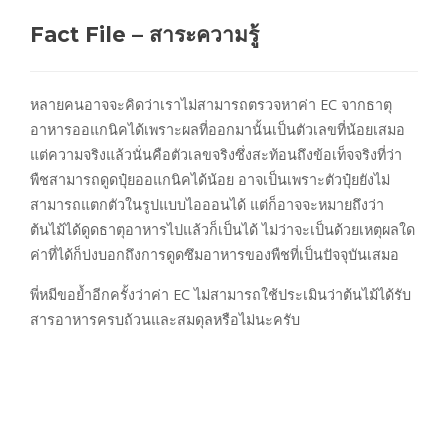
Fact File – สาระความรู้
หลายคนอาจจะคิดว่าเราไม่สามารถตรวจหาค่า EC จากธาตุ
อาหารออแกนิคได้เพราะผลที่ออกมานั้นเป็นตัวเลขที่น้อยเสมอ
แต่ความจริงแล้วนั่นคือตัวเลขจริงซึ่งสะท้อนถึงข้อเท็จจริงที่ว่า
พืชสามารถดูดปุ๋ยออแกนิคได้น้อย อาจเป็นเพราะตัวปุ๋ยยังไม่
สามารถแตกตัวในรูปแบบไอออนได้ แต่ก็อาจจะหมายถึงว่า
ต้นไม้ได้ดูดธาตุอาหารไปแล้วก็เป็นได้ ไม่ว่าจะเป็นด้วยเหตุผลใด
ค่าที่ได้ก็บ่งบอกถึงการดูดซึมอาหารของพืชที่เป็นปัจจุบันเสมอ
พี่หมีขอย้ำอีกครั้งว่าค่า EC ไม่สามารถใช้ประเมินว่าต้นไม้ได้รับ
สารอาหารครบถ้วนและสมดุลหรือไม่นะครับ