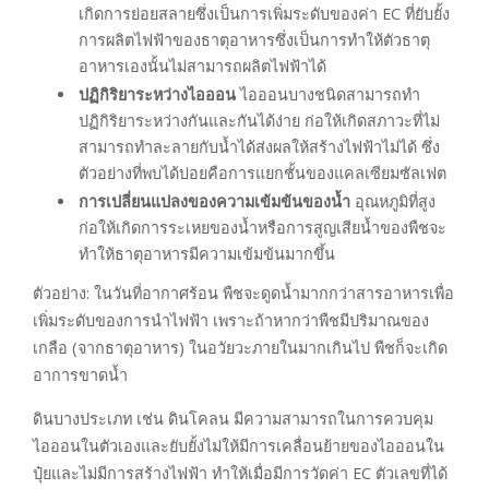
เกิดการย่อยสลายซึ่งเป็นการเพิ่มระดับของค่า EC ที่ยับยั้ง
การผลิตไฟฟ้าของธาตุอาหารซึ่งเป็นการทำให้ตัวธาตุ
อาหารเองนั้นไม่สามารถผลิตไฟฟ้าได้
ปฏิกิริยาระหว่างไอออน
ไอออนบางชนิดสามารถทำ
ปฏิกิริยาระหว่างกันและกันได้ง่าย ก่อให้เกิดสภาวะที่ไม่
สามารถทำละลายกับน้ำได้ส่งผลให้สร้างไฟฟ้าไม่ได้ ซึ่ง
ตัวอย่างที่พบได้บ่อยคือการแยกชั้นของแคลเซียมซัลเฟต
การเปลี่ยนแปลงของความเข้มข้นของน้ำ
อุณหภูมิที่สูง
ก่อให้เกิดการระเหยของน้ำหรือการสูญเสียน้ำของพืชจะ
ทำให้ธาตุอาหารมีความเข้มข้นมากขึ้น
ตัวอย่าง: ในวันที่อากาศร้อน พืชจะดูดน้ำมากกว่าสารอาหารเพื่อ
เพิ่มระดับของการนำไฟฟ้า เพราะถ้าหากว่าพืชมีปริมาณของ
เกลือ (จากธาตุอาหาร) ในอวัยวะภายในมากเกินไป พืชก็จะเกิด
อาการขาดน้ำ
ดินบางประเภท เช่น ดินโคลน มีความสามารถในการควบคุม
ไอออนในตัวเองและยับยั้งไม่ให้มีการเคลื่อนย้ายของไอออนใน
ปุ๋ยและไม่มีการสร้างไฟฟ้า ทำให้เมื่อมีการวัดค่า EC ตัวเลขที่ได้