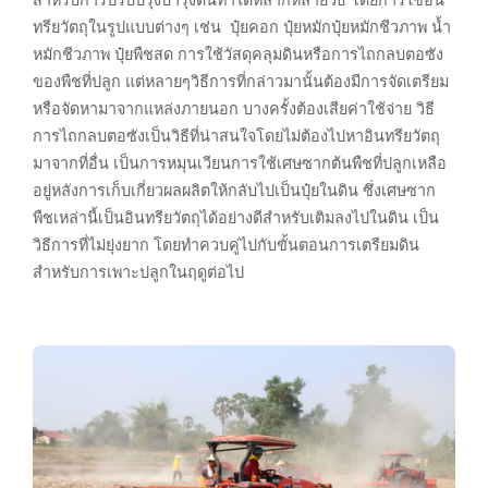
ทรียวัตถุในรูปแบบต่างๆ เช่น ปุ๋ยคอก ปุ๋ยหมักปุ๋ยหมักชีวภาพ น้ำ
หมักชีวภาพ ปุ๋ยพืชสด การใช้วัสดุคลุมดินหรือการไถกลบตอซัง
ของพืชที่ปลูก แต่หลายๆวิธีการที่กล่าวมานั้นต้องมีการจัดเตรียม
หรือจัดหามาจากแหล่งภายนอก บางครั้งต้องเสียค่าใช้จ่าย วิธี
การไถกลบตอซังเป็นวิธีที่น่าสนใจโดยไม่ต้องไปหาอินทรียวัตถุ
มาจากที่อื่น เป็นการหมุนเวียนการใช้เศษซากต้นพืชที่ปลูกเหลือ
อยู่หลังการเก็บเกี่ยวผลผลิตให้กลับไปเป็นปุ๋ยในดิน ซึ่งเศษซาก
พืชเหล่านี้เป็นอินทรียวัตถุได้อย่างดีสำหรับเติมลงไปในดิน เป็น
วิธีการที่ไม่ยุ่งยาก โดยทำควบคู่ไปกับขั้นตอนการเตรียมดิน
สำหรับการเพาะปลูกในฤดูต่อไป