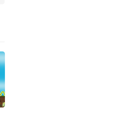
ข่าวสารเกษตร
พืชผัก
ฝรั่งสายพันธุ์ใหม่ “พิจิตร3” ทรง
ปุ๋ยยูเรียน้ำ 
ผลยาวคล้ายลูกแพร์
ทำเลย
Kaset Pro
,
4 years ago
1 min
read
admin
,
8 years ago