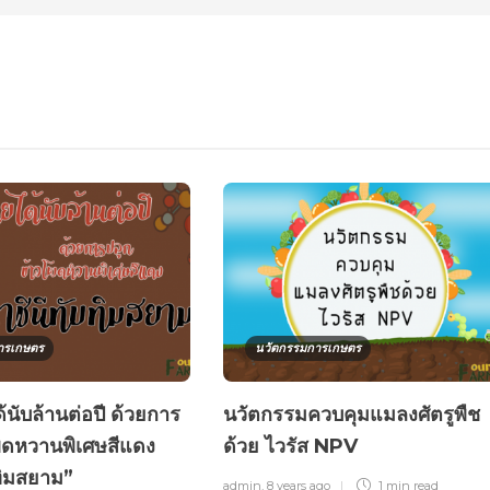
ารเกษตร
นวัตกรรมการเกษตร
้นับล้านต่อปี ด้วยการ
นวัตกรรมควบคุมแมลงศัตรูพืช
พดหวานพิเศษสีแดง
ด้วย ไวรัส NPV
บทิมสยาม”
admin
,
8 years ago
1 min
read