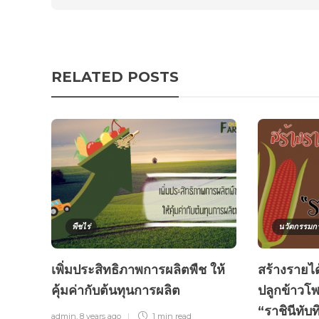
RELATED POSTS
พืชไร่
นวัตกรรมก
เพิ่มประสิทธิภาพการผลิตพืช ให้
สร้างรายได
คุ้มค่ากับต้นทุนการผลิต
ปลูกข้าวโ
“ราชินีทั
admin
,
8 years ago
1 min
read