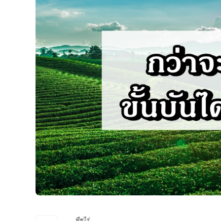
พืชไร่