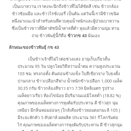
เป็นเบาหวาน เราคงจะนึกถึงข้าวที่ไม่ได้ขัดสี เช่น ข้าวกล้อง
ข้าวซ้อมมือ และข้าวไรซ์เบอรี่ เป็นต้น แต่วันนี้เรามีข้าวขนิด
หนึ่งมาแนะนำสำหรับคนที่ควบคุมน้ำหนักและผู้ป่วยเบาหวาน
ซึ่งเป็นข้าวขาวที่มีค่าดัชนีน้ำตาลที่ต่ำ หุงแล้วมีความนุ่ม ทาน
ง่าย ข้าวพันธุ์นี้ก๊คือ
ข้าวกข 43
นั่นเอง
ลักษณะของข้าวพันธุ์ กข 43
เป็นข้าวเจ้าที่ไม่ไวต่อช่วงแสง อายุเก็บเกี่ยวสั้น
ประมาณ 95 วัน ปลูกโดยวิธีหว่านน้ำตม ความสูงประมาณ
103 ซม. ทรงกอตั้ง ต้นค่อนข้างแข็ง ใบสีเขียวจาง ใบธงตั้ง
ปานกลาง ข้าวเปลือกสีฟาง น้ำหนักข้าวเปลือก 1,000 เมล็ด
30.35 กรัม ข้าวกล้องสีขาว ยาว 7.59 มิลลิเมตร รูปร่าง
เมล็ดยาวเรียว ท้องไข่น้อย มีปริมาณแอมิโลสต่ำ (18.82 %)
คุณภาพของเมล็ดทางการหุงต้มรับประทาน ดี ข้าวสุก นุ่ม
เหนียว มีกลิ่นหอมอ่อนๆ (ใกล้เคียงข้าวหอมดอกมะลิ 105 )
มีระยะพักตัว 5 สัปดาห์ ผลผลิต ประมาณ 561 กิโลกรัมต่อ
ไร่ คุณภาพของเมล็ดทางการหุงต้มรับประทาน ดี ข้าวสุกนุ่ม