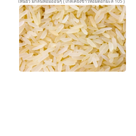
เหนียว มีกลิ่นหอมอ่อนๆ (ใกล้เคียงข้าวหอมดอกมะลิ 105 )