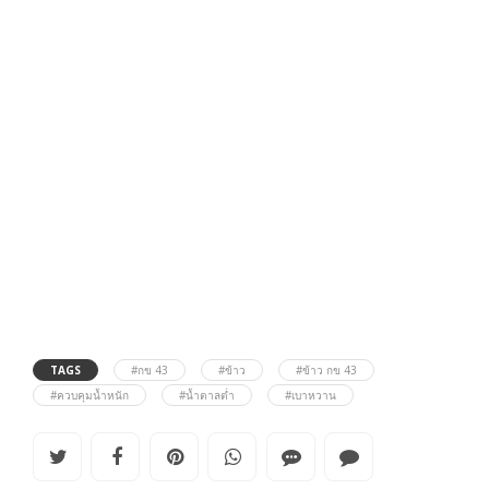
TAGS
#กข 43
#ข้าว
#ข้าว กข 43
#ควบคุมน้ำหนัก
#น้ำตาลต่ำ
#เบาหวาน